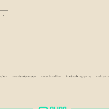
policy
Kontaktinformation
Användarvillkor
Återbetalningspolicy
Fraktpolic