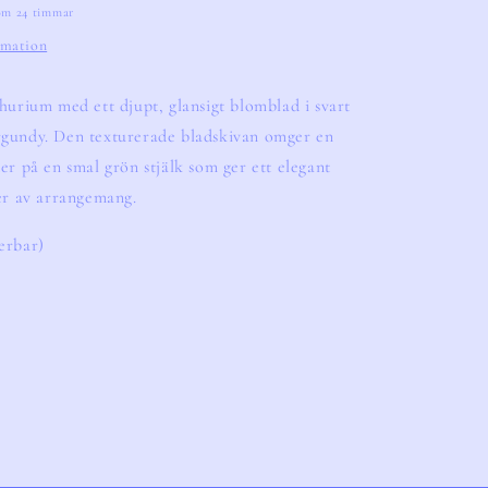
nom 24 timmar
rmation
thurium med ett djupt, glansigt blomblad i svart 
rgundy. Den texturerade bladskivan omger en 
er på en smal grön stjälk som ger ett elegant 
per av arrangemang.
erbar)