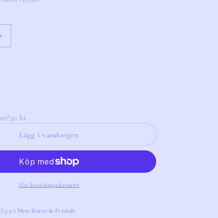
räknas i kassan.
Öka
kvantitet
för
Black
Small
Anthurium
Single
Flower
nt?
30 kr
Lägg i varukorgen
Fler betalningsalternativ
glig på
Mon Bistro & Friends