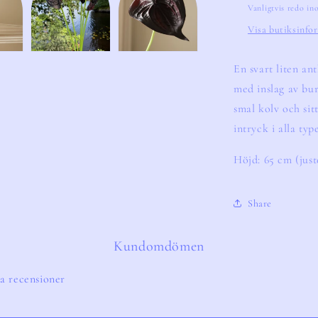
Vanligtvis redo i
Visa butiksinfo
En svart liten an
med inslag av bu
smal kolv och sitt
intryck i alla ty
Höjd: 65 cm (just
Share
Kundomdömen
a recensioner