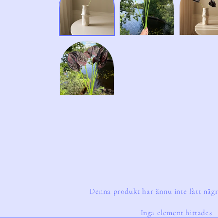
modalfönster
Denna produkt har ännu inte fått någr
Inga element hittades