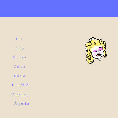
Hem
Shop
Kontakt
Om oss
Karriär
Trade/B2B
Omdömen
Ångerrätt