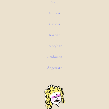
Shop
Kontakt
Om oss
Karriär
Trade/B2B
Omdömen
Ångerrätt