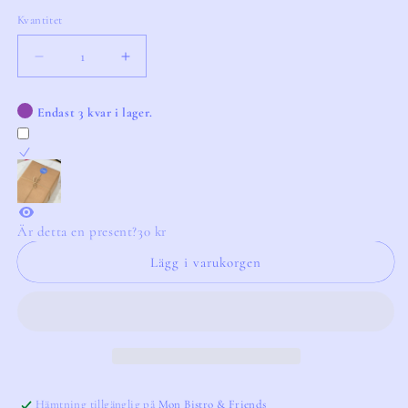
Kvantitet
Kvantitet
Minska
Öka
kvantitet
kvantitet
för
för
Endast 3 kvar i lager.
Candle
Candle
Holder
Holder
Lara
Lara
XS
XS
Är detta en present?
30 kr
Lägg i varukorgen
Hämtning tillgänglig på
Mon Bistro & Friends