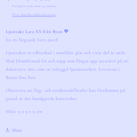
Vanligtvis redo inom 24 timmar
Visa butiksinformation
Ljusstake Lara XS från Byon 💛
En en färgstark liten juvel!
Ljusstaken är tillverkad i munblåst glas och varje del är unik. 
Med blomformad fot och topp som fångar upp stearinet på ett 
dekorativt sätt, som en inbyggd ljusmanschett. Levereras i 
Byons fina box.
Observera att färg- och strukturskillnader kan förekomma på 
grund av det handgjorda hantverket.
Mått: 9 x 9 x 9 cm
Share