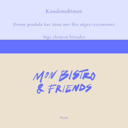
Kundomdömen
Denna produkt har ännu inte fått några recensioner
Inga element hittades
Hem