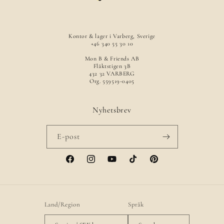
Kontor & lager i Varberg, Sverige
+46 340 55 30 10
Mon B & Friends AB
Fläktstigen 3B
432 32 VARBERG
Org. 559519-0405
Nyhetsbrev
E-post
Facebook
Instagram
YouTube
TikTok
Pinterest
Land/Region
Språk