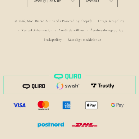
Sverige | SEK kr
Svenska
© 2026,
Mon Bistro & Friends
Powered by Shopify
Integritetspolicy
Kontaktinformation
Användarvillkor
Återbetalningspolicy
Fraktpolicy
Rättsligt meddelande