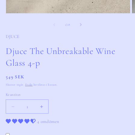
av
1
/
18
DJUCE
Djuce The Unbreakable Wine
Glass 4-p
Ordinarie
549 SEK
pris
Skatter ingår.
Frakt
beräknas i kassan.
Kvantitet
Kvantitet
Minska
Öka
kvantitet
kvantitet
för
4 omdömen
för
Djuce
Djuce
The
The