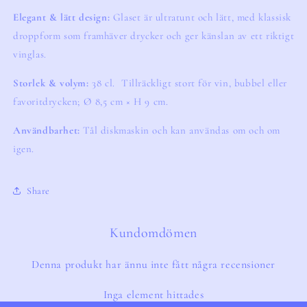
Elegant & lätt design:
Glaset är ultratunt och lätt, med klassisk
droppform som framhäver drycker och ger känslan av ett riktigt
vinglas.
Storlek & volym:
38 cl. Tillräckligt stort för vin, bubbel eller
favoritdrycken; Ø 8,5 cm × H 9 cm.
Användbarhet:
Tål diskmaskin och kan användas om och om
igen.
Share
Kundomdömen
Denna produkt har ännu inte fått några recensioner
Inga element hittades