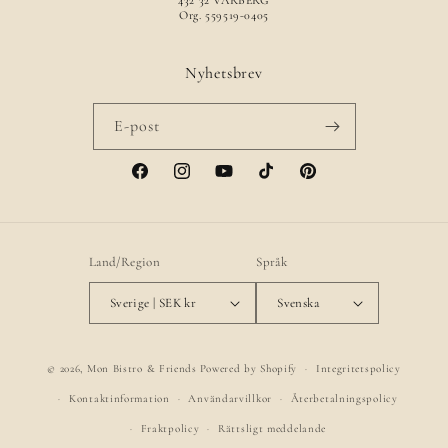
432 32 VARBERG
Org. 559519-0405
Nyhetsbrev
E-post
Facebook
Instagram
YouTube
TikTok
Pinterest
Land/Region
Språk
Sverige | SEK kr
Svenska
© 2026,
Mon Bistro & Friends
Powered by Shopify
Integritetspolicy
Kontaktinformation
Användarvillkor
Återbetalningspolicy
Fraktpolicy
Rättsligt meddelande