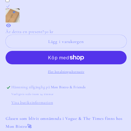
Unbreakable
Unbreakable
Wine
Wine
Glass
Glass
4-
4-
p
p
Är detta en present?
30 kr
Lägg i varukorgen
Fler betalningsalternativ
Hämtning tillgänglig på
Mon Bistro & Friends
Vanligtvis redo inom 24 timmar
Visa butiksinformation
Glasen som blivit omnämnda i Vogue & The Times finns hos
Mon Bistro🚀