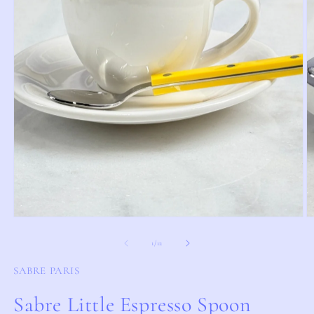
Öppna
Ö
mediet
m
1
2
i
i
modalfönster
m
av
1
/
12
SABRE PARIS
Sabre Little Espresso Spoon