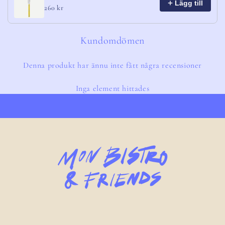
Lägg till
260 kr
Kundomdömen
Denna produkt har ännu inte fått några recensioner
Inga element hittades