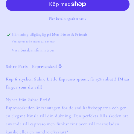
Fler betalningsalternativ
Hämtning tillgänglig på
Mon Bistro & Friends
Vanligtvis redo inom 24 timmar
Visa butiksinformation
Sabre Paris - Espressosked ☕️
Köp 6 stycken Sabre Little Espresso spoon, få 15% rabatt! (Mixa
färger som du vill)
Nyhet från Sabre Paris!
Espressoskeden är framtagen för de små kaffekopparna och ger
en elegant känsla till din dukning. Den perfekta lilla skeden att
använda till espresso men funkar fint även till marmeladen
kanske eller en mindre efterrätt?