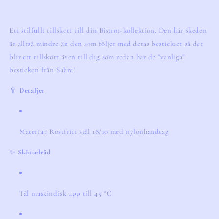
Ett stilfullt tillskott till din Bistrot-kollektion. Den här skeden
är alltså mindre än den som följer med deras bestickset så det
blir ett tillskott även till dig som redan har de "vanliga"
besticken från Sabre!
🥄
Detaljer
Material: Rostfritt stål 18/10 med nylonhandtag
✨
Skötselråd
Tål maskindisk upp till 45 °C