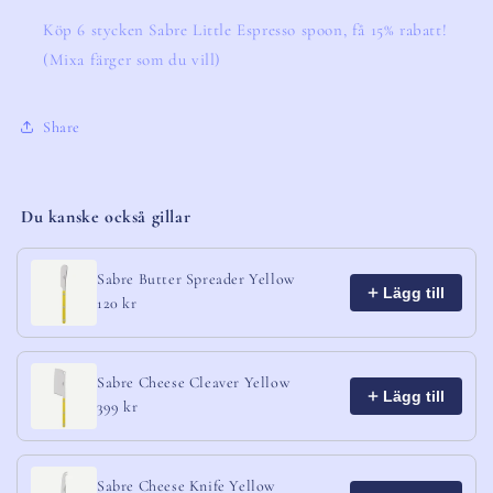
Köp 6 stycken Sabre Little Espresso spoon, få 15% rabatt!
(Mixa färger som du vill)
Share
Du kanske också gillar
Sabre Butter Spreader Yellow
Lägg till
120 kr
Sabre Cheese Cleaver Yellow
Lägg till
399 kr
Sabre Cheese Knife Yellow