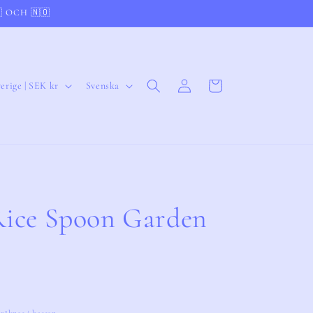
 OCH 🇳🇴
Logga
S
Varukorg
Sverige | SEK kr
Svenska
in
p
r
å
k
Rice Spoon Garden