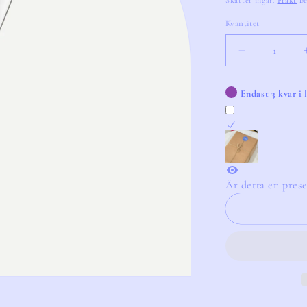
Skatter ingår.
Frakt
be
Kvantitet
Kvantitet
Minska
kvantitet
för
Endast 3 kvar i 
Sabre
Rice
Spoon
Garden
Green
Är detta en prese