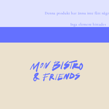
Denna produkt har ännu inte fått någr
Inga element hittades