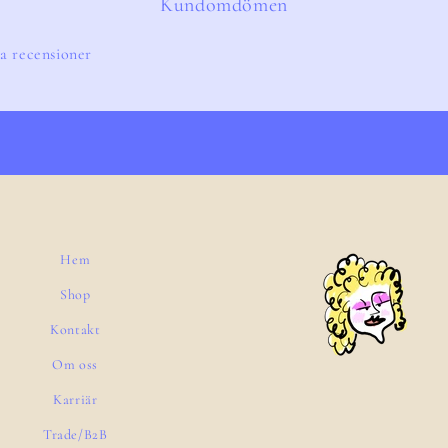
Kundomdömen
a recensioner
Hem
Shop
Kontakt
Om oss
Karriär
Trade/B2B