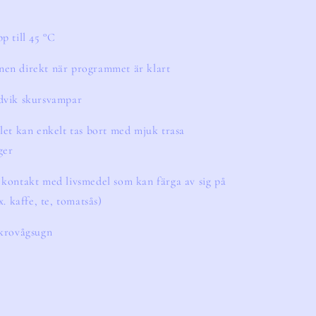
p till 45 °C
en direkt när programmet är klart
dvik skursvampar
let kan enkelt tas bort med mjuk trasa
ger
 kontakt med livsmedel som kan färga av sig på
x. kaffe, te, tomatsås)
ikrovågsugn