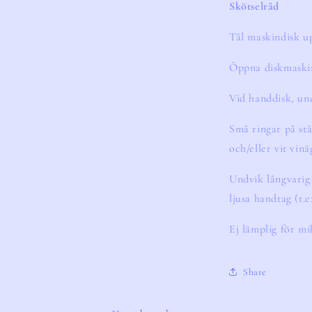
Skötselråd
Tål maskindisk up
Öppna diskmaskin
Vid handdisk, un
Små ringar på stå
och/eller vit vinä
Undvik långvarig
ljusa handtag (t.e
Ej lämplig för m
Share