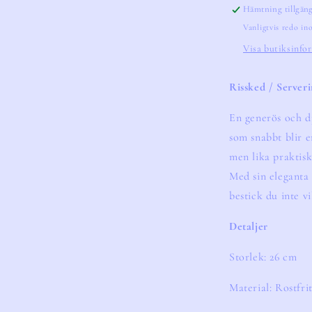
Hämtning tillgän
Vanligtvis redo i
Visa butiksinfo
Rissked / Serveri
En generös och d
som snabbt blir en
men lika praktisk
Med sin eleganta 
bestick du inte vi
Detaljer
Storlek: 26 cm
Material: Rostfri