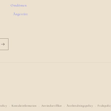
Omdömen
Ångerrätt
policy
Kontaktinformation
Användarvillkor
Återbetalningspolicy
Fraktpolic