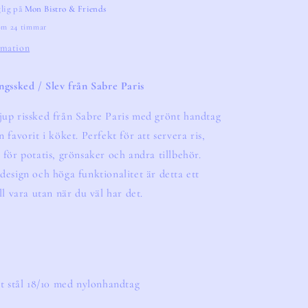
glig på
Mon Bistro & Friends
nom 24 timmar
rmation
ngssked / Slev från Sabre Paris
jup rissked från Sabre Paris med grönt handtag
 favorit i köket. Perfekt för att servera ris,
 för potatis, grönsaker och andra tillbehör.
design och höga funktionalitet är detta ett
ll vara utan när du väl har det.
tt stål 18/10 med nylonhandtag