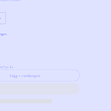
räknas i kassan.
Öka
kvantitet
för
lager.
Sabre
Rice
Spoon
Garden
Green
nt?
30 kr
Lägg i varukorgen