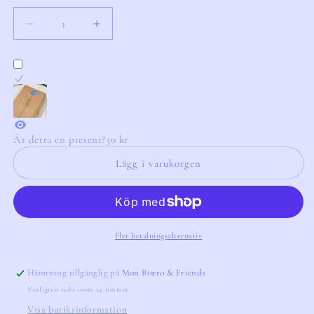
Minska
Öka
kvantitet
kvantitet
för
för
Sabre
Sabre
Vintage
Vintage
Spaghetti
Spaghetti
Spoon
Spoon
Asparagus
Asparagus
Är detta en present?
30 kr
Lägg i varukorgen
Fler betalningsalternativ
Hämtning tillgänglig på
Mon Bistro & Friends
Vanligtvis redo inom 24 timmar
Visa butiksinformation