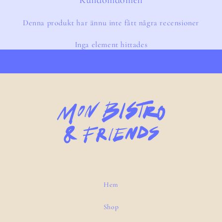
Kundomdömen
Denna produkt har ännu inte fått några recensioner
Inga element hittades
Hem
Shop