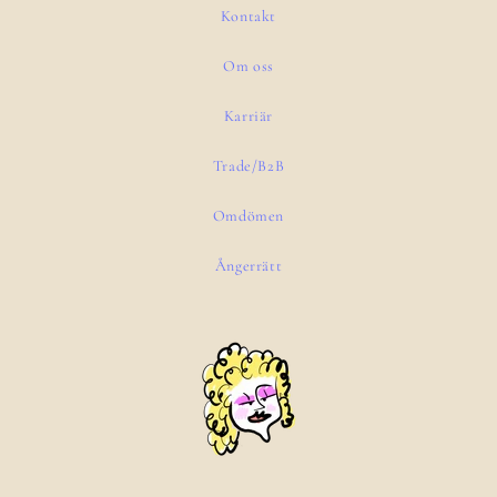
Kontakt
Om oss
Karriär
Trade/B2B
Omdömen
Ångerrätt