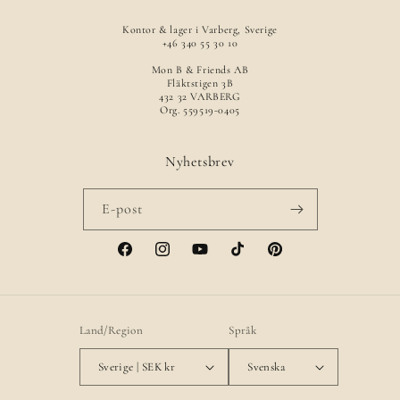
Kontor & lager i Varberg, Sverige
+46 340 55 30 10
Mon B & Friends AB
Fläktstigen 3B
432 32 VARBERG
Org. 559519-0405
Nyhetsbrev
E-post
Facebook
Instagram
YouTube
TikTok
Pinterest
Land/Region
Språk
Sverige | SEK kr
Svenska