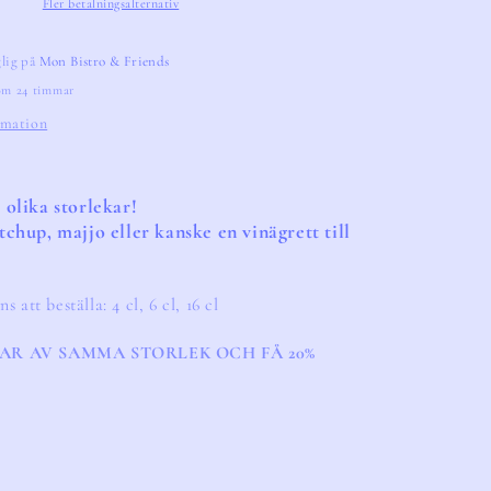
Fler betalningsalternativ
glig på
Mon Bistro & Friends
nom 24 timmar
rmation
 olika storlekar!
tchup, majjo eller kanske en 
vinägrett till 
 att beställa: 4 cl, 6 cl, 16 cl
PAR AV SAMMA STORLEK OCH FÅ 20% 