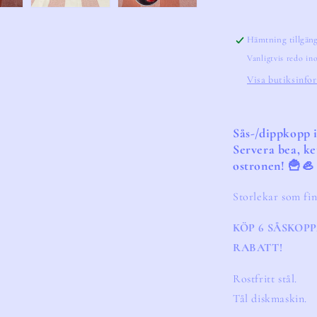
Hämtning tillgän
Vanligtvis redo i
Visa butiksinfo
Sås-/dippkopp i
Servera bea, ke
ostronen! 🍟🦪
Storlekar som finns
KÖP 6 SÅSKOP
RABATT!
Rostfritt stål.
Tål diskmaskin.