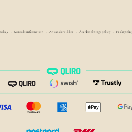
policy
Kontaktinformation
Användarvillkor
Återbetalningspolicy
Fraktpolic