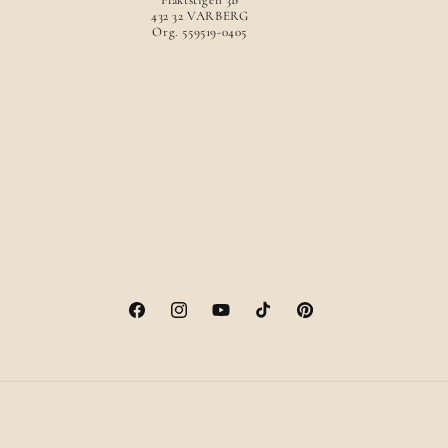
Fläktstigen 3B
432 32 VARBERG
Org. 559519-0405
Facebook
Instagram
YouTube
TikTok
Pinterest