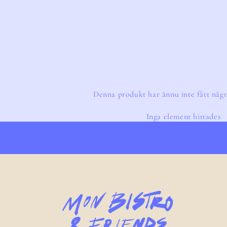
Denna produkt har ännu inte fått någr
Inga element hittades