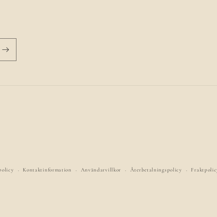
policy
Kontaktinformation
Användarvillkor
Återbetalningspolicy
Fraktpolic