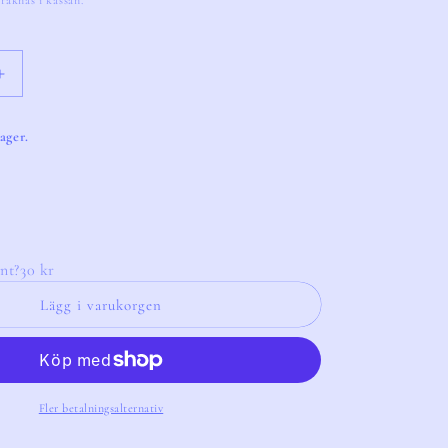
räknas i kassan.
Öka
kvantitet
för
lager.
Vase
Boreale
Yellow
&amp;
Purple
nt?
30 kr
Lägg i varukorgen
Fler betalningsalternativ