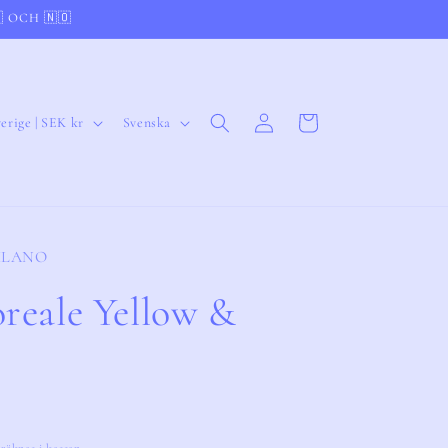
 OCH 🇳🇴
Logga
S
Varukorg
Sverige | SEK kr
Svenska
in
p
r
å
k
ILANO
reale Yellow &