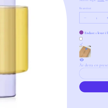
Skatter ingår.
Frakt
be
Kvantitet
Kvantitet
Minska
kvantitet
för
Endast 1 kvar i 
Vase
Boreale
Yellow
&amp;
Purple
Är detta en prese