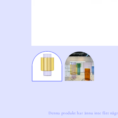
Öppna
mediet
1
i
modalfönster
Denna produkt har ännu inte fått någr