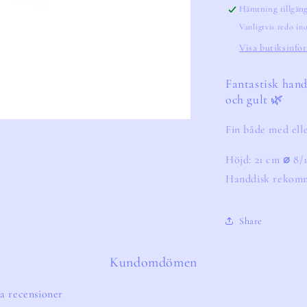
Hämtning tillgän
Vanligtvis redo i
Visa butiksinfo
Fantastisk handg
och gult 🌿
Fin både med elle
Höjd: 21 cm 
⌀ 
8/
Handdisk rekom
Share
Kundomdömen
a recensioner