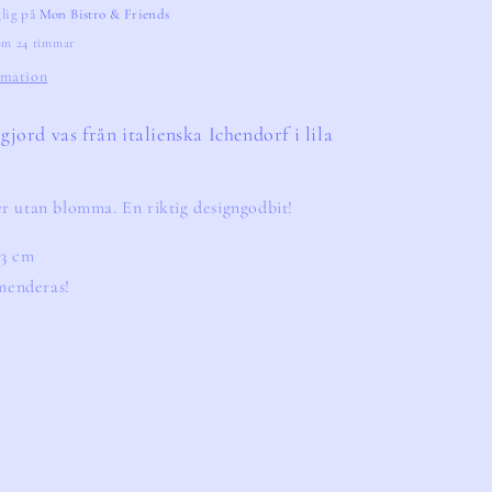
glig på
Mon Bistro & Friends
nom 24 timmar
rmation
jord vas från italienska Ichendorf i lila 
r utan blomma. En riktig designgodbit! 
13 cm
menderas!