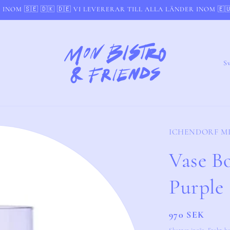
 INOM 🇸🇪 🇩🇰 🇩🇪 VI LEVERERAR TILL ALLA LÄNDER INOM 🇪
L
a
n
d
/
ICHENDORF M
R
Vase Bo
e
g
Purple
i
o
Ordinarie
970 SEK
n
pris