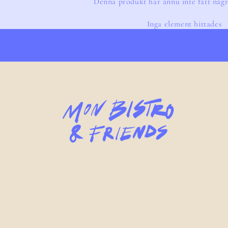
Denna produkt har ännu inte fått någr
Inga element hittades